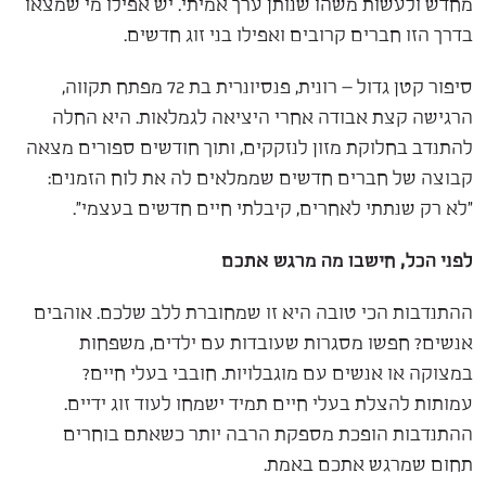
מחדש ולעשות משהו שנותן ערך אמיתי. יש אפילו מי שמצאו
בדרך הזו חברים קרובים ואפילו בני זוג חדשים.
סיפור קטן גדול – רונית, פנסיונרית בת 72 מפתח תקווה,
הרגישה קצת אבודה אחרי היציאה לגמלאות. היא החלה
להתנדב בחלוקת מזון לנזקקים, ותוך חודשים ספורים מצאה
קבוצה של חברים חדשים שממלאים לה את לוח הזמנים:
"לא רק שנתתי לאחרים, קיבלתי חיים חדשים בעצמי".
לפני הכל, חישבו מה מרגש אתכם
ההתנדבות הכי טובה היא זו שמחוברת ללב שלכם. אוהבים
אנשים? חפשו מסגרות שעובדות עם ילדים, משפחות
במצוקה או אנשים עם מוגבלויות. חובבי בעלי חיים?
עמותות להצלת בעלי חיים תמיד ישמחו לעוד זוג ידיים.
ההתנדבות הופכת מספקת הרבה יותר כשאתם בוחרים
תחום שמרגש אתכם באמת.