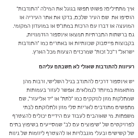
איך מתחילים? פשוט חפשו בגוגל את המילה "התנדבות"
הוסיפו את שם העיר שלכם, בדקו את אתר העיריה או
המועצה או דברו עם הרכזת במתנ"ס או במועדון המקומי.
גם ברשתות החברתיות תמצאו אינספור הזדמנויות,
בקבוצות פייסבוק שכונתיות או באתרים כמו "התנדבות
ישראל" ו־"כל זכות" שמרכזים הצעות מכל הארץ.
רעיונות להתנדבות שאולי לא חשבתם עליהם
יש אינספור דרכים להתנדב בגיל השלישי, ורבות מהן
מותאמות במיוחד לגמלאים. אפשר לעזור בעמותות
שמחלקות מזון לנזקקים כמו "לתת" או "יד אליעזר", שם
מחפשים מתנדבים לאריזת סלי מזון ולחלוקתם לבתי
משפחות. מי שאוהבים לעבוד עם הידיים יכולים להצטרף
לפרויקטים של "שיפוצים עם לב" שמסייעים בשיפוץ בתים
של קשישים ובעלי מוגבלויות או להצטרף ליוזמות של גינות