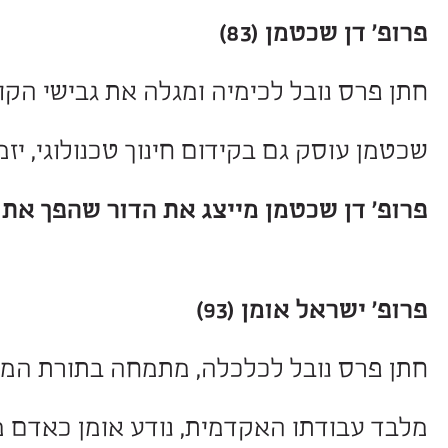
ס ישראל למדעי החיים ונחשבת למודל ל
כה להזכיר שגם בגיל תשעים ושלוש, סק
ן (83)
ל לכימיה ומגלה את גבישי הקוואזי. ממשי
גם בקידום חינוך טכנולוגי, יזמות מדעית 
כטמן מייצג את הדור שהפך את הסקרנות 