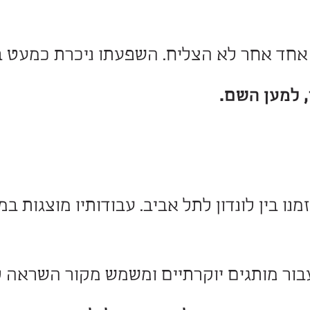
ומחזות, ייסדה את קרן “אמ"י” ותמכה ב
ופה, רגישה ומלאת עוצמה.
להתרגשות אמיתית
ים, מאות שירים וצליל אחד שאין לטעות
לא הצליח. השפעתו ניכרת כמעט בכל שי