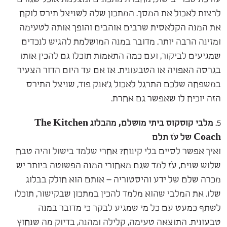
לרצות לאכול את המסך. המתכון שלה לשניצל תירס לוקח
את המנה הקלאסית שרבים אוהבים והופך אותה לטעימה
ומזינה הרבה יותר. מדובר במנה המושלמת להגיש לנכדים
שמגיעים לביקור, ועם כמה התאמות תוכלו גם להכין אותו
בגרסה האפויה או הטבעונית. אז אם עד היום הדור הצעיר
במשפחה שלכם התרגל לאכול ג'אנק פוד, שניצל התירס
הזה יוכיח לו שאפשר גם אחרת.
5.
מלבי קוסקוס ביתי מושלם, מהבלוג The Kitchen
Coach
של עֹז תלם
ואיך אפשר לסיים בלי קינוח? אחרי שלמד בישול והיה טבח
שלוש שנים, עֹז למד שגם מאחורי המנה הפשוטה ביותר יש
מכרה שלם של ידע והיסטוריה – אותם הוא חולק בבלוג
שלו. את המלבי שהוא מלמד להכין במתכון שבקישור, תוכלו
לשתף כמעט עם כל מי שמגיע לבקר כי מדובר במנה
טבעונית. התוצאה טעימה, קלילה ומהנה, בדיוק מה שנחוץ