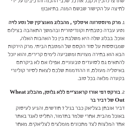
שתרצו להכין ולקבל את כל שלבי ההכנה והרכיבים על ידי
לחיצה על הקישור שבשם המנה. בתיאבון!
1.
מרק מינסטרונה איטלקי , מהבלוג מאנצ'קין של נטע לויה
נטע עבדה כטבחית וקונדיטורית ובהמשך התאהבה בצילום
אוכל. בבלוג שלה היא משלבת בין כל האהבות האלה,
שמבוססות על סוד הקסם של המטבח הביתי. מרק הירקות
הבא הוא בחירה מצוינת ומשביעה לימים קרירים, והוא יוכל
להתאים גם לסועדים טבעוניים. אפילו אם לא ביקרתם
באיטליה מעולם, זו ההזדמנות שלכם לצאת לסיור קולינרי
בקערה מלאה בכל טוב.
2.
בורקס דפי אורז קראנצ'יים ללא גלוטן, מהבלוג
Wheat
Out
של דביר בר
דביר אובחן בצליאק כבר בגיל 7 חודשים, והגיע לעיסוק
באוכל מהבית. אחרי שלמד בתדמור, החליט לאגד באתר
אחד המלצות לצד מתכונים מומלצים לצליאקים. מאחר