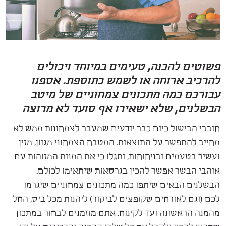
פשוטים להכנה, טעימים במיוחד ויכולים
להרכיב ארוחה או לשמש כתוספת. אספנו
עבורכם כמה מתכונים צמחוניים של מיטב
הבשלנים, שלא ישאירו אף סועד לא מרוצה
חובבי הבישול כיום כבר יודעים שמעבר לצמחונות ממש לא
מחייב להתפשר על התוצאות. המטבח הצמחוני מגוון, מזין
ועשיר בטעמים ובניחוחות, ותגלו כי את המנות המזוהות עם
אוהבי הבשר אפשר להכין בגרסאות שיתאימו לכולם.
הבשלנים הבאים שיתפו כמה מתכונים צמחוניים שיגרמו
לכם (וגם לאורחים שקופצים לביקור) ליהנות מכל ביס, החל
מהמנה הראשונה ועד לקינוח. אתם מוזמנים לבחור במתכון