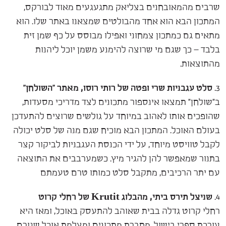
שרבים מהמאובחנים בצליאק מתגעגעים מאוד לבורקס,
המתכון הבא הוא אחד מהבולטים שמצאנו באתר שלו. הוא
מתאים גם כמתכון צמחוני ואפילו מבוסס על כף שמן זית
בלבד – כך שגם מי שרוצה להימנע משמן יוכל ליהנות
מהתוצאות.
3.
סלט עגבניות שרי ופטה של רותי רוסו, מאתר "השולחן"
ב"שולחן" תמצאו אינספור מתכונים לצד מדריכי מסעדות,
שהופכים אותו לאהוב במיוחד על גולשים שרוצים להתעדכן
בעולם האוכל. המתכון הבא מוכיח שגם מנה של סלט יכולה
לקבל טוויסט מיוחד, על ידי הכנסת העגבניות לביקור קצר
בתנור שמאפשר להן להגיר מיץ. כשמערבבים את התוצאה
עם יתר הרכיבים, מתקבל סלט כמותו טרם טעמתם
4.
שניצל תירס ביתי, מהבלוג Krutit
של רחלי קרוט
רחלי קרוט גדלה בבית שאוהב להתעסק באוכל, ומאז היא
עורכת ספרי בישול, מחברת מתכונים ומצלמת אוכל שגורם