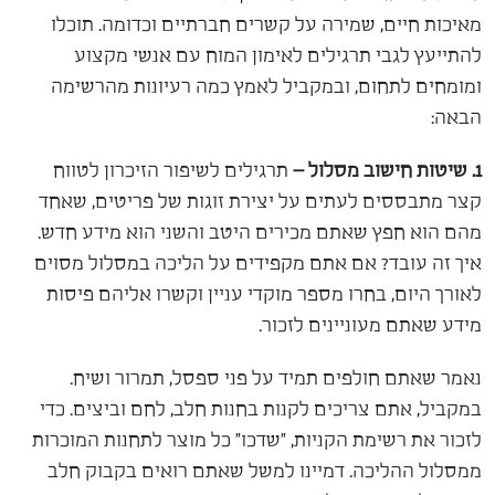
מאיכות חיים, שמירה על קשרים חברתיים וכדומה. תוכלו
להתייעץ לגבי תרגילים לאימון המוח עם אנשי מקצוע
ומומחים לתחום, ובמקביל לאמץ כמה רעיונות מהרשימה
הבאה:
1. שיטות חישוב מסלול –
תרגילים לשיפור הזיכרון לטווח
קצר מתבססים לעתים על יצירת זוגות של פריטים, שאחד
מהם הוא חפץ שאתם מכירים היטב והשני הוא מידע חדש.
איך זה עובד? אם אתם מקפידים על הליכה במסלול מסוים
לאורך היום, בחרו מספר מוקדי עניין וקשרו אליהם פיסות
מידע שאתם מעוניינים לזכור.
נאמר שאתם חולפים תמיד על פני ספסל, תמרור ושיח.
במקביל, אתם צריכים לקנות בחנות חלב, לחם וביצים. כדי
לזכור את רשימת הקניות, "שדכו" כל מוצר לתחנות המוכרות
ממסלול ההליכה. דמיינו למשל שאתם רואים בקבוק חלב