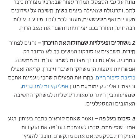
מונח על גבי הספסל, תמרור עצור שבמרכזו מצוירת כיכר
לחם, ותרנגולת שמטילה ביצים בשיח. חשיבה על שידוכים
מקוריים ואף משעשעים, תעזור לכם לזכור מידע ביעילות
רבה יותר, תעורר בכם יצירתיות ותשפר את מצב הרוח.
2. משחקים ופעילויות שמחזקות את הזיכרון –
נהנים לפתור
חידות, תשבצים או סודקו? המשיכו כך. לא מדובר רק
בתחביב, אלא גם בדרך מצוינת לשמור על חדות מחשבה.
אפשרויות נוספות הן משחקי חשיבה וזיכרון, קריאה ואפילו
כתיבת סיפור חיים
. בחרו את הפעילות שהכי מעניינת אתכם
והיצמדו אליה. קיימות גם מגוון
אפליקציות למבוגרים
,
שמציעות בין היתר גרסאות דיגיטליות למשחקי החשיבה
האהובים והנוסטלגיים.
3. סיכום בעל פה –
נאמר שאתם קוראים כתבה בעיתון. רגע
אחרי שסיימתם, סכמו לעצמכם בעל פה את הנקודות
העיקריות בטקסט. אם אתם מתקשים, תוכלו להציץ