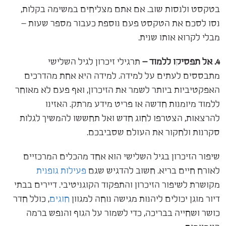
בטקסט ולנסות שוב. אם אתם מצליחים במשימה בקלות,
נסו לסכם את הטקסט פעם נוספת כעבור מספר שעות –
מבלי לקרוא אותו שנית.
4. אל תפסיקו ללמוד –
תרגילי זיכרון לגיל השלישי
מתבססים לעתים על למידה. למידה היא אחת מהדרכים
האפקטיביות ביותר לשמר את הזיכרון, ואף פעם לא מאוחר
ללמוד מיומנות חדשה או פריט מידע מרתק. האזינו
להרצאות, הצטרפו לחוג חדש ואל תחששו להמשיך לגלות
סקרנות ולחקור את העולם שסביבכם.
שיפור הזיכרון בגיל השלישי הוא אחד מהכלים המרכזיים
לאורח חיים בריא. חשוב להדגיש שגם
פעילות גופנית
מקושרת לשיפור הזיכרון והתפקוד הקוגניטיבי. דיירים
בבתי
דיור מוגן
יכולים ליהנות מגישה נוחה למגוון
חוגים
, כולל חדר
כושר ושחייה בבריכה, כדי לשמור על הגוף והנפש ברמה