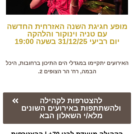
מופע חגיגת השנה האזרחית החדשה
עם טניה וינוקור והלהקה
יום רביעי 31/12/25 בשעה 19:00
האירועים יתקיימו במגדלי הים התיכון ברחובות, היכל
הבמה, רח' הר הצופים 2.
להצטרפות לקהילה
ולהשתתפות באירועים השונים
מלא/י השאלון הבא