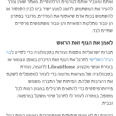
אותם ומעביר אותם לגורמים הרלוונטיים. מאחר שאין צורך
להעיר את המשתמש, לדאוג למגע ישיר בינו לבין הסנסור או
להשתמש בכוח אדם שיאסוף את המדדים, מדובר בפתרון
הן עבור מחלקות רפואיות והן עבור משתמשים פרטיים
שחיים לבד.
לאמן
את הגוף ואת הראש
חברות ישראליות נוספות נעזרות בטכנולוגיה כדי לסייע ל
בני
הגיל השלישי
לתרגל את הגוף ואת הזיכרון באופן עצמאי או
בעזרת אנשי מקצוע. Libra@Home לדוגמה, נעזרת
בטכנולוגיה של מציאות מדומה כדי לעזור למטופלים לשקם
את היציבות שלהם. הפיתוח של החברה משמש
פיזיותרפיסטים כדי להתאים תרגילים במגוון רמות לכל
מטופל, במטרה לעזור לו לתרגל שיווי משקל במרפאה
ובבית.
קיימים גם לא מעט פיתוחים שמתמקדים באימון המוח בגיל