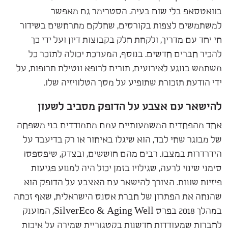
בוואטסאפ בלי שום בעיה. הסטרימר גם מאפשר
למשתמשים לצפות בקורסים, שחלקם מתרחשים בשידור
חי יחד עם מדריך, ולקחת חלק בקבוצות דיון ועל ידי כך
להכיר חברים חדשים. בנוסף, המערכת יכולה לתזכר כל
משתמש בנוגע לאירועים, תורים לרופא ונטילת תרופות, על
ידי הודעת תזכורת שתופיע על מסך הטלוויזיה שלו.
להישאר עם אצבע על הדופק מסביב לשעון
אחד מהפחדים המשמעותיים עמם מתמודדים בני משפחה
של מבוגר שחי לבד, הוא שיגלו באיחור או רק בדיעבד על
הידרדרות במצבו. רבים מהם חוששים, ובצדק, שיפספסו
סימני שינוי לרעה, שגילויו בזמן יכול היה למנוע פגיעות
פיזיות שונות. הצורך להישאר עם האצבע על הדופק הוא
שהנחה את הפתרון של חברת אסנס הישראלית, שאף זכתה
במהלך 2018 בפרס SilverEco & Aging Well, המוענק
לחברות שמעודדות חדשנות בקטגוריית שמירה על איכות