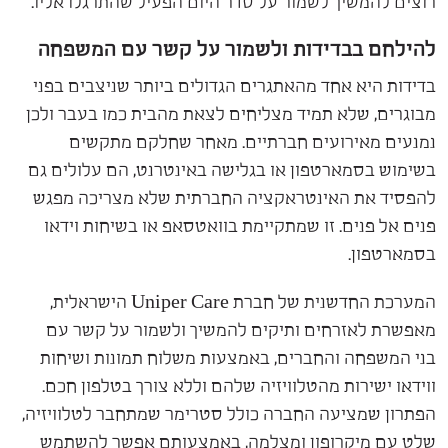
רוצים להמשיך לשמור על סדר היום הפעיל שהתרגלו אליו.
להילחם בבדידות ולשמור על קשר עם המשפחה
בדידות היא אחד מהאתגרים הגדולים ביותר שניצבים בפני
מבוגרים, שלא תמיד מצליחים לצאת מהבית כמו בעבר ולכן
נמנעים מאירועים חברתיים. מאחר שחלקם מתקשים
בשימוש בסמארטפון או בגלישה באינטרנט, הם עלולים גם
להפסיד את האינטראקציה החברתית שלא מצריכה מפגש
פנים אל פנים. זו שמתקיימת בוואטסאפ או בשיחות וידאו
בסמארטפון.
המערכת החדשנית של חברת Uniper Care הישראלית,
מאפשרת לאזרחים ותיקים להמשיך ולשמור על קשר עם
בני המשפחה והחברים, באמצעות משלוח תמונות ושיחות
ווידאו ישירות מהטלוויזיה שלהם וללא צורך בטלפון חכם.
הפתרון שמציעה החברה כולל סטרימר שמתחבר לטלוויזיה,
שלט עם מיקרופון ומצלמה, באמצעותם אפשר להשתמש