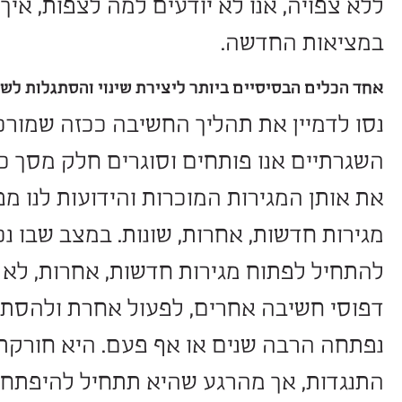
עות.
בר פסול או שלילי, יש בה יתרונות ואפיל
ת, מספקת מידע ועוד, אך מאידך גיסא ח
, משנים ויוצרים אתגר בשגרה היום יומ
 אנו לא יודעים למה לצפות, איך להתנה
חדשה.
סיים ביותר ליצירת שינוי והסתגלות לשינוי הוא תהל
 את תהליך החשיבה ככזה שמורכב מהרבה 
ו פותחים וסוגרים חלק מסך כל המגירות
ירות המוכרות והידועות לנו מפני שלכאו