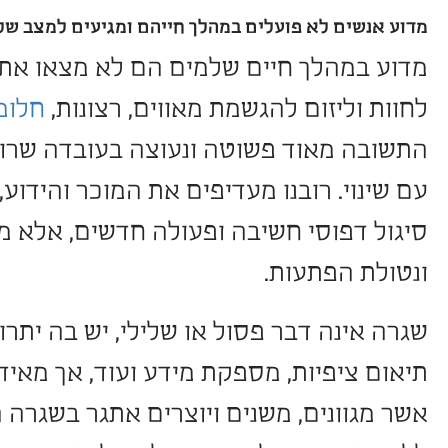
ו את הזמן המתאים או התקציב, ואנשי
תק, ומבינים בצער שלא ניתן להפוך את 
ית.
 פועלים במהלך חייהם ומגיעים למצב של חרטה?
 חיים שלמים הם לא מצאו את הרגע, ה
ם להגשמת מאווים, רצונות,
חלומות וצרכי
ד פשוטה ונעוצה בעובדה שרוב האנשים
ובנו מעדיפים את המוכר והידוע, אשר אינ
י חשיבה ופעולה חדשים, אלא מאפשר שג