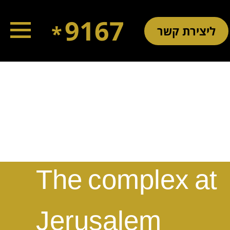
9167
*
ליצירת קשר
עברית
The complex at
Jerusalem