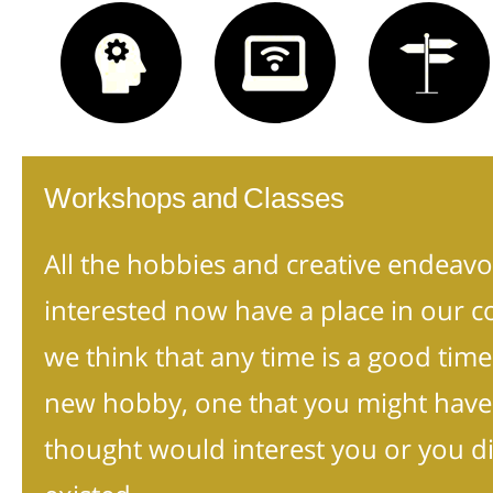
Workshops and Classes
All the hobbies and creative endeavo
interested now have a place in our 
we think that any time is a good time
new hobby, one that you might have
thought would interest you or you d