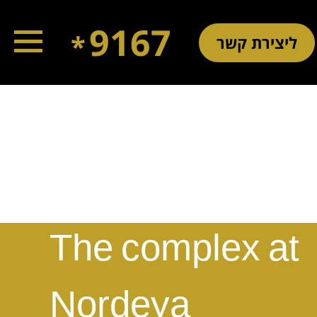
9167
*
ליצירת קשר
עברית
The complex at
Nordeya