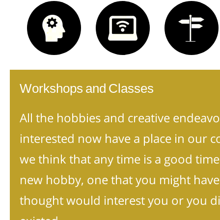
Workshops and Classes
All the hobbies and creative endeavo
interested now have a place in our 
we think that any time is a good time
new hobby, one that you might have
thought would interest you or you d