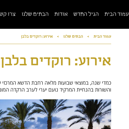
עמוד הבית
הגיל החדש
אודות
הבתים שלנו
צרו קש
עמוד הבית
>
הבתים שלנו
>
אירוע: רוקדים בלבן
רשת מגדלי הים התיכון
הרשת הגדולה, הותיקה והמובילה בישראל לדיור
מוגן
די
אירוע: רוקדים בלבן
כמדי שנה, במוצאי שבועות מלאה רחבת הדשא המרכזי של
והשורות בהנחיית המרקיד נועם יערי לערב הרקדה המוני
ד
סגירה x