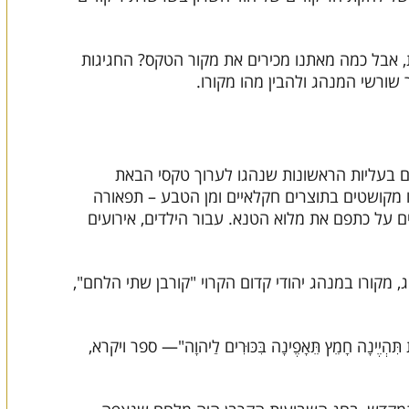
, אבל כמה מאתנו מכירים את מקור הטקס? החגיגות
ורשי המנהג ולהבין מהו מקורו.
ם בעליות הראשונות שנהגו לערוך טקסי הבאת
יו מקושטים בתוצרים חקלאיים ומן הטבע – תפאורה
ם על כתפם את מלוא הטנא. עבור הילדים, אירועים
, מקורו במנהג יהודי קדום הקרוי "קורבן שתי הלחם",
סֹלֶת תִּהְיֶינָה חָמֵץ תֵּאָפֶינָה בִּכּוּרִים לַיהוָה"— ספר ויקרא,