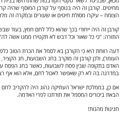
מכאן, שבניגוד לשאר טקסי הקורבנות שהתרחשו בבית 
מחיטים. קורבן זה היה בנוסף על קורבן המוסף שהיה קרב 
הצומח – עיקרו מסולת חיטים או שעורים ובמקרה זה מלח
קורבן זה היה ייחודי בכך שהוא כלל לחם חמץ, בעוד שבשא
התורה: "כי כל שאור וכל דבש לא תקטירו ממנו אשה לה'" (ו
דעה רווחת היא כי הקורבן בא לסמל את הכרת הטוב כלפי 
העומר), ולכן קורבן זה מוקרב בחג השבועות, חג הקציר.
האדם בתקופה שבין פסח לשבועות, כאשר בחג הפסח עדיין
במדרגה בה לא רק שאפשר לאכול לחם, אלא הוא אף רצוי
אם כן, בממלכת ישראל העתיקה נהוג היה להקריב לחם וא
הבאת ביכורים המסמל את תודתנו לפרי האדמה.
חגיגות מהנות!