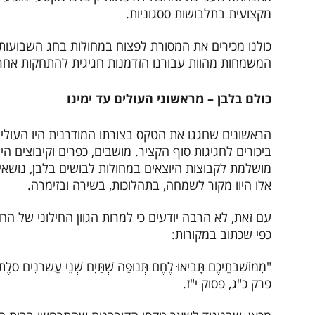
מקצועית בתלבושות ססגוניות.
כולנו מכירים את המסורת לפצוח במחולות בחג השבועות
המשמחות מהוות עבורנו הזדמנות חגיגית להתחקות אחר ש
כולם בלבן – מראשוני העולים עד ימינו
הראשונים שחגגו את הטקס בצורתו המודרנית היו העולי
ביכורים לחגיגות סוף הקציר. מושבים, כפרים וקיבוצים ה
מושלמת לקבוצות היוצאים במחולות לבושים בלבן, נושאי
אלו היוו מקור לשמחה, בתהלוכות, בשירה ובזימרה.
עם זאת, לא הרבה יודעים כי למרות הגוון החילוני של החג
כפי שכתוב במקורות:
"מִמּוֹשְׁבֹתֵיכֶם תָּבִיאּוּ לֶחֶם תְּנוּפָה שְׁתַּיִם שְׁנֵי עֶשְׂרֹנִים 
פרק כ"ג, פסוק י"ז.