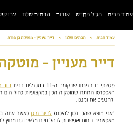
עמוד הבית
הגיל החדש
אודות
הבתים שלנו
צרו קש
עמוד הבית
>
הבתים שלנו
>
דייר מעניין - מוטקה בן פורת
רשת מגדלי הים התיכון
הרשת הגדולה, הותיקה והמובילה בישראל לדיור
מוגן
די
דייר מעניין - מוטקה
פגשתי בו בדירתו שבקומה ה-11 במגדלים בבית
דיור מ
האספרסו הרותח שמוטק'ה הכין במקצועיות כחול הים ה
ולהנעים את זמננו.
ד
"אני מוצא שהכי נכון להיכנס
לדיור מוגן
כאשר אתה בריא
מאפשרים נוחות ואפשרות לנהל חיים מלאים גם מחוץ לבי
סגירה x