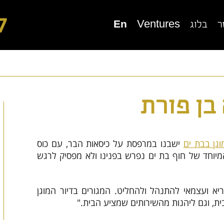
7
ר
בלוג
Ventures
En
ור מוגן בגני תקווה
בית בוטיק סביון
 בן פורת
וגן בבת ים
ישבנו במרפסת על כיסאות הבר, עם כוס
מיוחד של חוף בת ים נפרש בפנינו ולא מפסיק לרגש
יור מוגן בכפר סבא
דיור מוגן בנורדיה
 ועצמאי להתנהל ולהחליט. המגורים בדיור המוגן
ת, וגם ליהנות מהשירותים שמציע הבית."