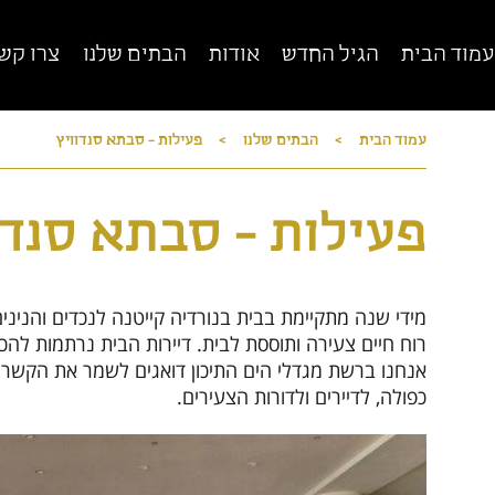
עמוד הבית
הגיל החדש
אודות
הבתים שלנו
צרו קש
עמוד הבית
>
הבתים שלנו
>
פעילות - סבתא סנדוויץ
רשת מגדלי הים התיכון
הרשת הגדולה, הותיקה והמובילה בישראל לדיור
מוגן
די
פעילות - סבתא סנדו
מידי שנה מתקיימת בבית בנורדיה קייטנה לנכדים והניני
רוח חיים צעירה ותוססת לבית. דיירות הבית נרתמות להכ
אנחנו ברשת מגדלי הים התיכון דואגים לשמר את הקשר ש
ד
כפולה, לדיירים ולדורות הצעירים.
סגירה x