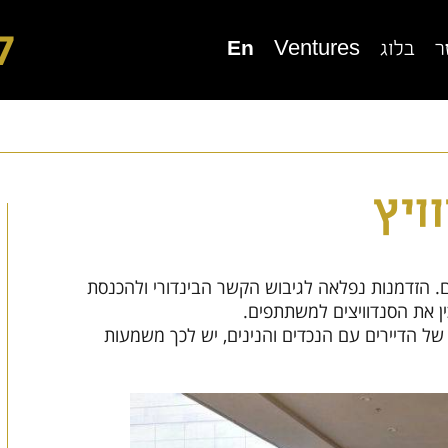
7
ר
בלוג
Ventures
En
ור מוגן בגני תקווה
בית בוטיק סביון
ויץ
ם. הזדמנות נפלאה לגיבוש הקשר הבינדורי ולהכנסת
ין את הסנדוויצים למשתתפים.
ל הדיירים עם הנכדים והנינים, יש לכך משמעות
יור מוגן בכפר סבא
דיור מוגן בנורדיה