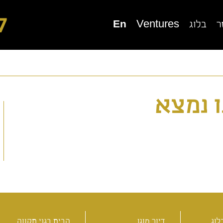
7
ר
בלוג
Ventures
En
ור מוגן בגני תקווה
בית בוטיק סביון
 נמצא
יור מוגן בכפר סבא
דיור מוגן בנורדיה
לוג
דיור מוגן
הבית בגני תקווה