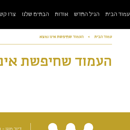
עמוד הבית
הגיל החדש
אודות
הבתים שלנו
צרו קש
עמוד הבית
>
העמוד שחיפשת אינו נמצא
רשת מגדלי הים התיכון
הרשת הגדולה, הותיקה והמובילה בישראל לדיור
מוגן
די
העמוד שחיפשת אינו
ד
סגירה x
דיור מוגן - ב