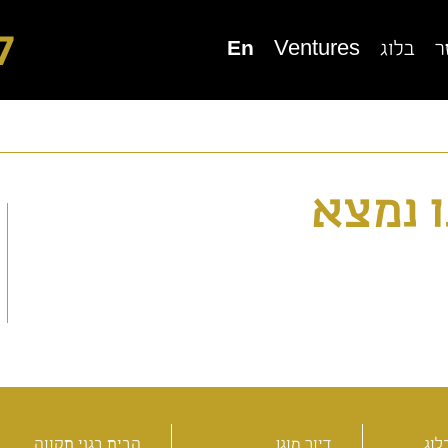
7
ר
בלוג
Ventures
En
ור מוגן בגני תקווה
בית בוטיק סביון
 נמצא
יור מוגן בכפר סבא
דיור מוגן בנורדיה
לוג
דיור מוגן
הבית בגני תקווה