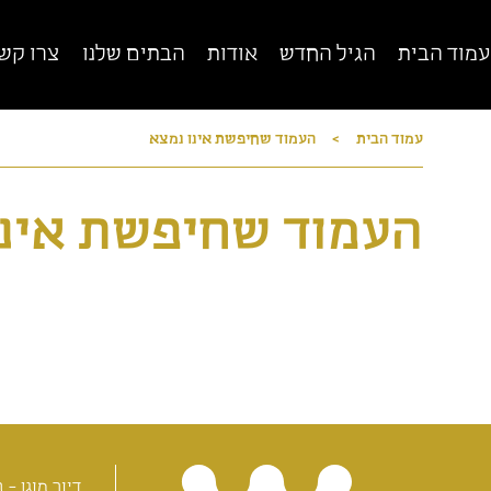
עמוד הבית
הגיל החדש
אודות
הבתים שלנו
צרו קש
עמוד הבית
>
העמוד שחיפשת אינו נמצא
רשת מגדלי הים התיכון
הרשת הגדולה, הותיקה והמובילה בישראל לדיור
מוגן
די
העמוד שחיפשת אינו
ד
סגירה x
דיור מוגן - ב