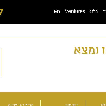
7
ר
בלוג
Ventures
En
ור מוגן בגני תקווה
בית בוטיק סביון
 נמצא
יור מוגן בכפר סבא
דיור מוגן בנורדיה
לוג
דיור מוגן
הבית בגני תקווה