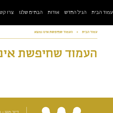
עמוד הבית
הגיל החדש
אודות
הבתים שלנו
צרו קש
עמוד הבית
>
העמוד שחיפשת אינו נמצא
רשת מגדלי הים התיכון
הרשת הגדולה, הותיקה והמובילה בישראל לדיור
מוגן
די
העמוד שחיפשת אינו
ד
סגירה x
דיור מוגן - ב