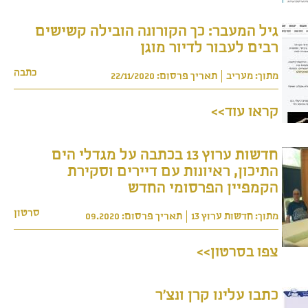
הבתים שלנו
גיל המעבר: כך הקורונה הובילה קשישים
רבים לעבור לדיור מוגן
צרו קשר
כתבה
מתוך: מעריב
תאריך פרסום: 22/11/2020
קראו עוד>>
בלוג
חדשות ערוץ 13 בכתבה על מגדלי הים
התיכון, ראיונות עם דיירים וסקירת
Ventures
הקמפיין הפרסומי החדש
סרטון
מתוך: חדשות ערוץ 13
תאריך פרסום: 09.2020
English
צפו בסרטון>>
כתבו עלינו קרן ונצ'ר