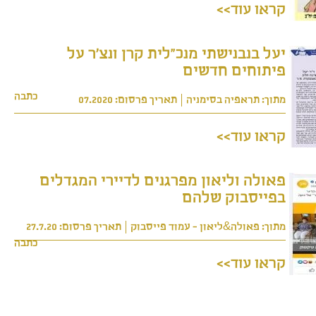
קראו עוד>>
יעל בנבנישתי מנכ"לית קרן ונצ'ר על
פיתוחים חדשים
כתבה
מתוך: תראפיה בסימניה
תאריך פרסום: 07.2020
קראו עוד>>
פאולה וליאון מפרגנים לדיירי המגדלים
בפייסבוק שלהם
מתוך: פאולה&ליאון - עמוד פייסבוק
תאריך פרסום: 27.7.20
כתבה
קראו עוד>>